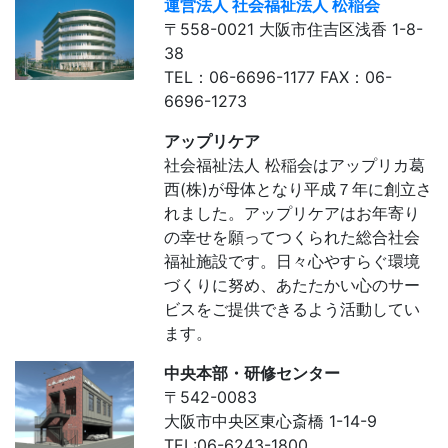
運営法人 社会福祉法人 松稲会
〒558-0021 大阪市住吉区浅香 1-8-
38
TEL：06-6696-1177 FAX：06-
6696-1273
アップリケア
社会福祉法人 松稲会はアップリカ葛
西(株)が母体となり平成７年に創立さ
れました。アップリケアはお年寄り
の幸せを願ってつくられた総合社会
福祉施設です。日々心やすらぐ環境
づくりに努め、あたたかい心のサー
ビスをご提供できるよう活動してい
ます。
中央本部・研修センター
〒542-0083
大阪市中央区東心斎橋 1-14-9
TEL:06-6243-1800